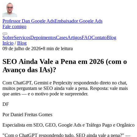
Professor Dan Google Ads
Embaixador Google Ads
Fale comigo
Sobre
Serviços
Depoimentos
Cases
Artigos
FAQ
Contato
Blog
Início
/
Blog
09 de julho de 2026
•
8 min
de leitura
SEO Ainda Vale a Pena em 2026 (com o
Avanço das IAs)?
Com ChatGPT, Gemini e Perplexity respondendo direto no chat,
muitos perguntam se SEO ainda vale a pena. Resposta: vale mais
que antes — e o motivo pode te surpreender.
DF
Por Daniel Freitas Gomes
Especialista em SEO, GEO, Google Ads e Tráfego Pago e Orgânico
"Com o ChatGPT respondendo tudo, SEO ainda vale a pena?" —