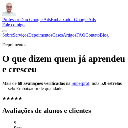
Professor Dan Google Ads
Embaixador Google Ads
Fale comigo
Sobre
Serviços
Depoimentos
Cases
Artigos
FAQ
Contato
Blog
Depoimentos
O que dizem quem já aprendeu
e cresceu
Mais de
68 avaliações verificadas
na
Superprof
, nota
5,0 estrelas
— selo Embaixador de qualidade.
★★★★★
Avaliações de alunos e clientes
S
Sara